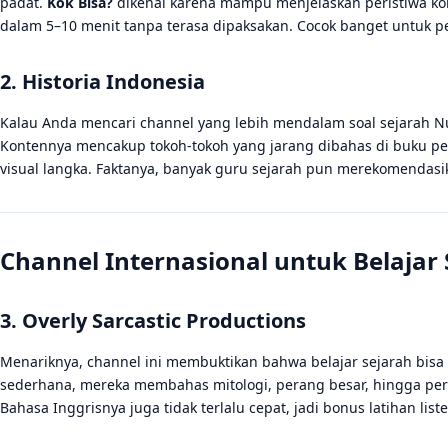
padat.
Kok Bisa?
dikenal karena mampu menjelaskan peristiwa ko
dalam 5–10 menit tanpa terasa dipaksakan. Cocok banget untuk p
2. Historia Indonesia
Kalau Anda mencari channel yang lebih mendalam soal sejarah Nusa
Kontennya mencakup tokoh-tokoh yang jarang dibahas di buku pela
visual langka. Faktanya, banyak guru sejarah pun merekomendasik
Channel Internasional untuk Belaja
3. Overly Sarcastic Productions
Menariknya, channel ini membuktikan bahwa belajar sejarah bisa
sederhana, mereka membahas mitologi, perang besar, hingga p
Bahasa Inggrisnya juga tidak terlalu cepat, jadi bonus latihan list