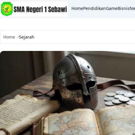
Home
Pendidikan
Game
Bisnis
N
Home
Sejarah