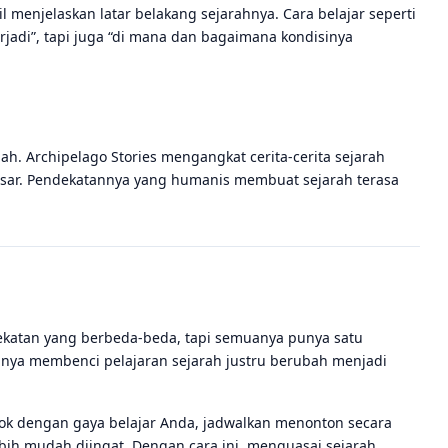
 menjelaskan latar belakang sejarahnya. Cara belajar seperti
rjadi”, tapi juga “di mana dan bagaimana kondisinya
lah. Archipelago Stories mengangkat cerita-cerita sejarah
besar. Pendekatannya yang humanis membuat sejarah terasa
katan yang berbeda-beda, tapi semuanya punya satu
lnya membenci pelajaran sejarah justru berubah menjadi
ocok dengan gaya belajar Anda, jadwalkan menonton secara
ebih mudah diingat. Dengan cara ini, menguasai sejarah