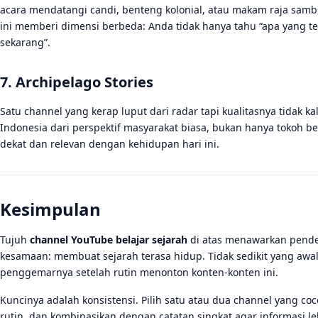
acara mendatangi candi, benteng kolonial, atau makam raja sambil
ini memberi dimensi berbeda: Anda tidak hanya tahu “apa yang te
sekarang”.
7. Archipelago Stories
Satu channel yang kerap luput dari radar tapi kualitasnya tidak ka
Indonesia dari perspektif masyarakat biasa, bukan hanya tokoh 
dekat dan relevan dengan kehidupan hari ini.
Kesimpulan
Tujuh
channel YouTube belajar sejarah
di atas menawarkan pende
kesamaan: membuat sejarah terasa hidup. Tidak sedikit yang awa
penggemarnya setelah rutin menonton konten-konten ini.
Kuncinya adalah konsistensi. Pilih satu atau dua channel yang c
rutin, dan kombinasikan dengan catatan singkat agar informasi l