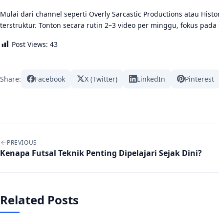
Mulai dari channel seperti Overly Sarcastic Productions atau Hist
terstruktur. Tonton secara rutin 2–3 video per minggu, fokus pada
Post Views:
43
Share:
Facebook
X (Twitter)
LinkedIn
Pinterest
Post navigation
PREVIOUS
Kenapa Futsal Teknik Penting Dipelajari Sejak Dini?
Related Posts