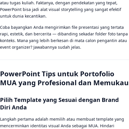
Kesimpulan
atau tugas kuliah. Faktanya, dengan pendekatan yang tepat,
PowerPoint bisa jadi alat visual storytelling yang sangat efektif
FAQ
untuk dunia kecantikan.
Apakah PowerPoint bagus untuk membuat portofolio
MUA?
Coba bayangkan Anda mengirimkan file presentasi yang tertata
rapi, estetik, dan bercerita — dibanding sekadar folder foto tanpa
Berapa banyak slide yang ideal untuk portofolio MUA di
konteks. Mana yang lebih berkesan di mata calon pengantin atau
PowerPoint?
event organizer? Jawabannya sudah jelas.
Bagaimana cara mengirim portofolio PowerPoint MUA
ke calon klien?
PowerPoint Tips untuk Portofolio
MUA yang Profesional dan Memukau
Pilih Template yang Sesuai dengan Brand
Diri Anda
Langkah pertama adalah memilih atau membuat template yang
mencerminkan identitas visual Anda sebagai MUA. Hindari