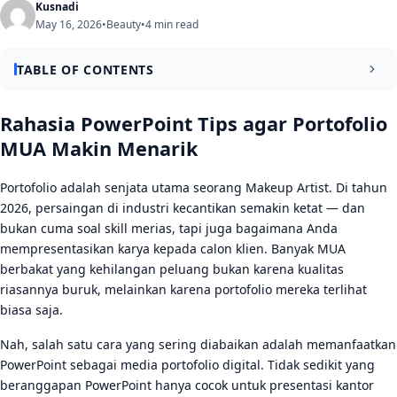
Kusnadi
May 16, 2026
•
Beauty
•
4 min read
TABLE OF CONTENTS
PowerPoint Tips untuk Portofolio MUA yang Profesional dan
Rahasia PowerPoint Tips agar Portofolio
Memukau
MUA Makin Menarik
Pilih Template yang Sesuai dengan Brand Diri Anda
Portofolio adalah senjata utama seorang Makeup Artist. Di tahun
Susun Konten Slide secara Logis dan Bercerita
2026, persaingan di industri kecantikan semakin ketat — dan
bukan cuma soal skill merias, tapi juga bagaimana Anda
Cara Membuat Tampilan Portofolio MUA di PowerPoint
mempresentasikan karya kepada calon klien. Banyak MUA
Lebih Visual dan Menarik
berbakat yang kehilangan peluang bukan karena kualitas
Manfaatkan Fitur Animasi dan Transisi Secara Tepat
riasannya buruk, melainkan karena portofolio mereka terlihat
biasa saja.
Tambahkan Elemen Pendukung: Testimoni, Sosmed,
dan CTA
Nah, salah satu cara yang sering diabaikan adalah memanfaatkan
PowerPoint sebagai media portofolio digital. Tidak sedikit yang
Tips Distribusi: Portofolio PowerPoint MUA Siap Dibagikan
beranggapan PowerPoint hanya cocok untuk presentasi kantor