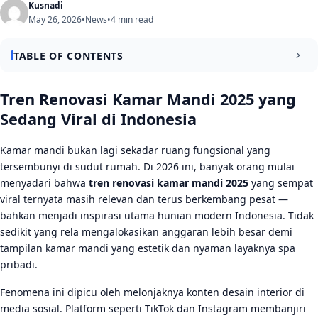
Kusnadi
May 26, 2026
•
News
•
4 min read
TABLE OF CONTENTS
Tren Renovasi Kamar Mandi 2025 yang Paling Banyak
Tren Renovasi Kamar Mandi 2025 yang
Ditiru
Sedang Viral di Indonesia
1. Konsep Wet Room atau Open Shower Area
Kamar mandi bukan lagi sekadar ruang fungsional yang
2. Material Teraso dan Beton Ekspos Kembali Berjaya
tersembunyi di sudut rumah. Di 2026 ini, banyak orang mulai
menyadari bahwa
tren renovasi kamar mandi 2025
yang sempat
Tips Praktis Renovasi Kamar Mandi Agar Hasilnya
viral ternyata masih relevan dan terus berkembang pesat —
Maksimal
bahkan menjadi inspirasi utama hunian modern Indonesia. Tidak
Prioritaskan Sistem Ventilasi dan Pencahayaan
sedikit yang rela mengalokasikan anggaran lebih besar demi
tampilan kamar mandi yang estetik dan nyaman layaknya spa
Pilih Furnitur Kamar Mandi yang Multifungsi
pribadi.
Anggaran Renovasi Kamar Mandi: Berapa yang Realistis?
Fenomena ini dipicu oleh melonjaknya konten desain interior di
Kesimpulan
media sosial. Platform seperti TikTok dan Instagram membanjiri