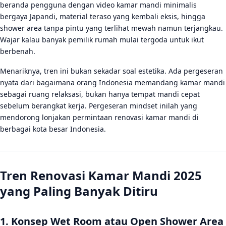
beranda pengguna dengan video kamar mandi minimalis
FAQ
bergaya Japandi, material teraso yang kembali eksis, hingga
shower area tanpa pintu yang terlihat mewah namun terjangkau.
Berapa biaya renovasi kamar mandi ukuran kecil di
Indonesia?
Wajar kalau banyak pemilik rumah mulai tergoda untuk ikut
berbenah.
Apa tren desain kamar mandi 2025 yang paling
populer?
Menariknya, tren ini bukan sekadar soal estetika. Ada pergeseran
nyata dari bagaimana orang Indonesia memandang kamar mandi
Apakah renovasi kamar mandi kecil bisa terlihat
sebagai ruang relaksasi, bukan hanya tempat mandi cepat
mewah?
sebelum berangkat kerja. Pergeseran mindset inilah yang
mendorong lonjakan permintaan renovasi kamar mandi di
berbagai kota besar Indonesia.
Tren Renovasi Kamar Mandi 2025
yang Paling Banyak Ditiru
1. Konsep Wet Room atau Open Shower Area