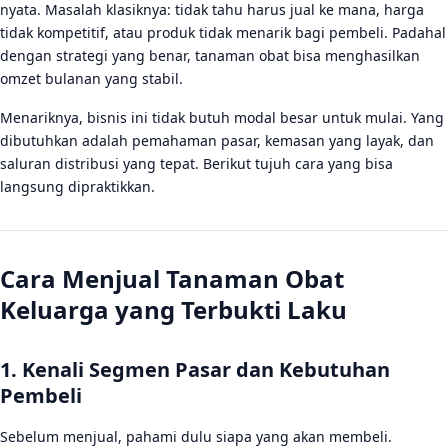
7. Bangun Komunitas Pelanggan Setia
nyata. Masalah klasiknya: tidak tahu harus jual ke mana, harga
tidak kompetitif, atau produk tidak menarik bagi pembeli. Padahal
Kesimpulan
dengan strategi yang benar, tanaman obat bisa menghasilkan
FAQ
omzet bulanan yang stabil.
Tanaman obat keluarga apa yang paling laku dijual?
Menariknya, bisnis ini tidak butuh modal besar untuk mulai. Yang
dibutuhkan adalah pemahaman pasar, kemasan yang layak, dan
Apakah perlu izin untuk menjual tanaman obat secara
saluran distribusi yang tepat. Berikut tujuh cara yang bisa
online?
langsung dipraktikkan.
Berapa modal awal untuk mulai bisnis tanaman obat
keluarga?
Cara Menjual Tanaman Obat
Keluarga yang Terbukti Laku
1. Kenali Segmen Pasar dan Kebutuhan
Pembeli
Sebelum menjual, pahami dulu siapa yang akan membeli.