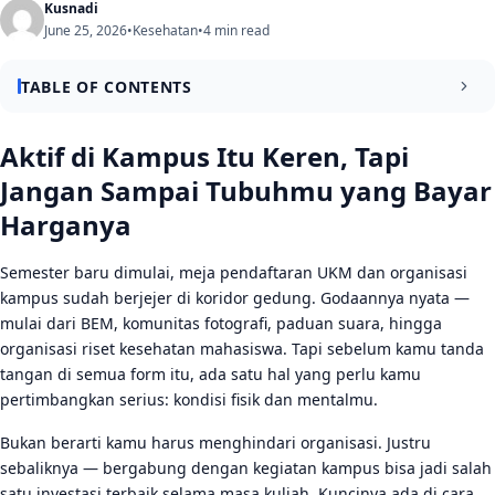
Kusnadi
June 25, 2026
•
Kesehatan
•
4 min read
TABLE OF CONTENTS
Aktif di Kampus Itu Keren, Tapi Jangan Sampai Tubuhmu
Aktif di Kampus Itu Keren, Tapi
yang Bayar Harganya
Jangan Sampai Tubuhmu yang Bayar
Kenali Dulu Kapasitas Tubuh dan Pikiranmu
Harganya
Cara Memilih Organisasi yang Tidak Menguras Energimu
Semester baru dimulai, meja pendaftaran UKM dan organisasi
Perhatikan Ritme Kegiatan, Bukan Hanya Program Kerja
kampus sudah berjejer di koridor gedung. Godaannya nyata —
mulai dari BEM, komunitas fotografi, paduan suara, hingga
Cari Komunitas yang Mendukung Gaya Hidup Sehat
organisasi riset kesehatan mahasiswa. Tapi sebelum kamu tanda
Tanda-Tanda Kamu Sudah Terlalu Banyak Mengambil
tangan di semua form itu, ada satu hal yang perlu kamu
Beban
pertimbangkan serius: kondisi fisik dan mentalmu.
Strategi Tetap Aktif Tanpa Mengorbankan Kesehatan
Bukan berarti kamu harus menghindari organisasi. Justru
sebaliknya — bergabung dengan kegiatan kampus bisa jadi salah
Buat Sistem Kalender yang Realistis
satu investasi terbaik selama masa kuliah. Kuncinya ada di cara