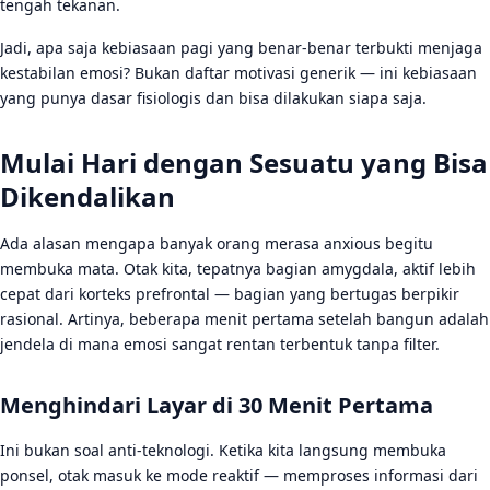
FAQ
tengah tekanan.
Apakah semua kebiasaan ini harus dilakukan setiap hari
Jadi, apa saja kebiasaan pagi yang benar-benar terbukti menjaga
agar efektif?
kestabilan emosi? Bukan daftar motivasi generik — ini kebiasaan
yang punya dasar fisiologis dan bisa dilakukan siapa saja.
Bagaimana jika waktu pagi sangat terbatas karena
pekerjaan atau anak kecil?
Mulai Hari dengan Sesuatu yang Bisa
Apakah kebiasaan pagi ini berlaku untuk orang yang
bekerja shift malam?
Dikendalikan
Ada alasan mengapa banyak orang merasa anxious begitu
membuka mata. Otak kita, tepatnya bagian amygdala, aktif lebih
cepat dari korteks prefrontal — bagian yang bertugas berpikir
rasional. Artinya, beberapa menit pertama setelah bangun adalah
jendela di mana emosi sangat rentan terbentuk tanpa filter.
Menghindari Layar di 30 Menit Pertama
Ini bukan soal anti-teknologi. Ketika kita langsung membuka
ponsel, otak masuk ke mode reaktif — memproses informasi dari