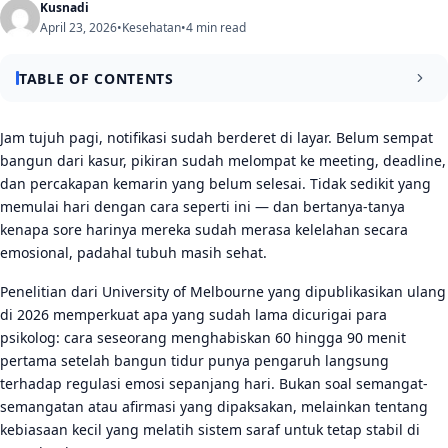
Kusnadi
April 23, 2026
•
Kesehatan
•
4 min read
TABLE OF CONTENTS
Mulai Hari dengan Sesuatu yang Bisa Dikendalikan
Jam tujuh pagi, notifikasi sudah berderet di layar. Belum sempat
bangun dari kasur, pikiran sudah melompat ke meeting, deadline,
Menghindari Layar di 30 Menit Pertama
dan percakapan kemarin yang belum selesai. Tidak sedikit yang
memulai hari dengan cara seperti ini — dan bertanya-tanya
Membuat Satu Keputusan Kecil di Awal Hari
kenapa sore harinya mereka sudah merasa kelelahan secara
Kebiasaan Tubuh yang Langsung Mempengaruhi Otak
emosional, padahal tubuh masih sehat.
Gerakan Ringan Selama 10 Menit
Penelitian dari University of Melbourne yang dipublikasikan ulang
di 2026 memperkuat apa yang sudah lama dicurigai para
Pernapasan Teratur Sebelum Memulai Aktivitas
psikolog: cara seseorang menghabiskan 60 hingga 90 menit
Sarapan dan Cahaya Pagi: Dua Faktor yang Sering
pertama setelah bangun tidur punya pengaruh langsung
Diremehkan
terhadap regulasi emosi sepanjang hari. Bukan soal semangat-
semangatan atau afirmasi yang dipaksakan, melainkan tentang
Kesimpulan
kebiasaan kecil yang melatih sistem saraf untuk tetap stabil di