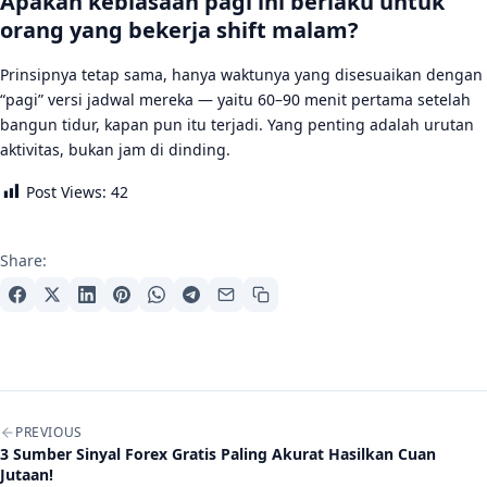
Apakah kebiasaan pagi ini berlaku untuk
orang yang bekerja shift malam?
Prinsipnya tetap sama, hanya waktunya yang disesuaikan dengan
“pagi” versi jadwal mereka — yaitu 60–90 menit pertama setelah
bangun tidur, kapan pun itu terjadi. Yang penting adalah urutan
aktivitas, bukan jam di dinding.
Post Views:
42
Share:
Post navigation
PREVIOUS
3 Sumber Sinyal Forex Gratis Paling Akurat Hasilkan Cuan
Jutaan!