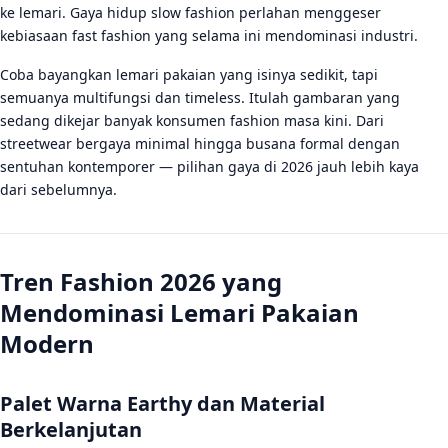
ke lemari. Gaya hidup slow fashion perlahan menggeser
FAQ
kebiasaan fast fashion yang selama ini mendominasi industri.
Apa tren fashion yang paling populer di 2026?
Coba bayangkan lemari pakaian yang isinya sedikit, tapi
Bagaimana cara memulai capsule wardrobe untuk
semuanya multifungsi dan timeless. Itulah gambaran yang
pemula?
sedang dikejar banyak konsumen fashion masa kini. Dari
streetwear bergaya minimal hingga busana formal dengan
Apakah slow fashion lebih baik dari fast fashion?
sentuhan kontemporer — pilihan gaya di 2026 jauh lebih kaya
dari sebelumnya.
Tren Fashion 2026 yang
Mendominasi Lemari Pakaian
Modern
Palet Warna Earthy dan Material
Berkelanjutan