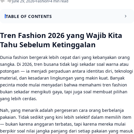
June 29, 2026
•
Fashion
•
4 min read
TABLE OF CONTENTS
Tren Fashion 2026 yang Wajib Kita Tahu Sebelum
Tren Fashion 2026 yang Wajib Kita
Ketinggalan
Tahu Sebelum Ketinggalan
Tren Fashion 2026 yang Mendominasi Lemari Pakaian
Modern
Dunia fashion bergerak lebih cepat dari yang kebanyakan orang
sangka. Di 2026, tren busana tidak lagi sekadar soal warna atau
Palet Warna Earthy dan Material Berkelanjutan
potongan — ia menjadi perpaduan antara identitas diri, teknologi
Siluet Oversized dan Layering yang Praktis
material, dan kesadaran lingkungan yang makin kuat. Banyak
pecinta mode mulai menyadari bahwa memahami tren fashion
Cara Membangun Gaya Personal di Tengah Banyaknya
bukan sekadar mengikuti gaya, tapi juga soal membuat pilihan
Pilihan Fashion
yang lebih cerdas.
Investasi di Wardrobe Staple yang Timeless
Nah, yang menarik adalah pergeseran cara orang berbelanja
Tips Mix and Match agar Outfit Selalu Relevan
pakaian. Tidak sedikit yang kini lebih selektif dalam memilih item
— bukan karena anggaran terbatas, tapi karena mereka mulai
Kesimpulan
berpikir soal nilai jangka panjang dari setiap pakaian yang masuk