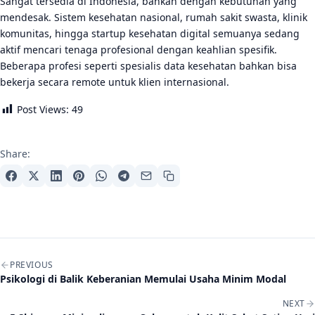
Sangat tersedia di Indonesia, bahkan dengan kebutuhan yang
mendesak. Sistem kesehatan nasional, rumah sakit swasta, klinik
komunitas, hingga startup kesehatan digital semuanya sedang
aktif mencari tenaga profesional dengan keahlian spesifik.
Beberapa profesi seperti spesialis data kesehatan bahkan bisa
bekerja secara remote untuk klien internasional.
Post Views:
49
Share:
Post navigation
PREVIOUS
Psikologi di Balik Keberanian Memulai Usaha Minim Modal
NEXT