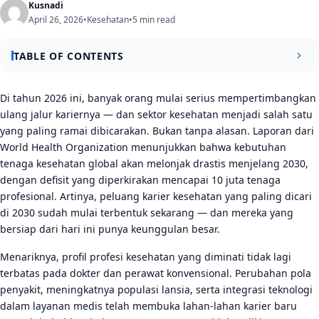
Kusnadi
April 26, 2026
•
Kesehatan
•
5 min read
TABLE OF CONTENTS
Profesi Kesehatan dengan Permintaan Tertinggi Menuju
Di tahun 2026 ini, banyak orang mulai serius mempertimbangkan
2030
ulang jalur kariernya — dan sektor kesehatan menjadi salah satu
yang paling ramai dibicarakan. Bukan tanpa alasan. Laporan dari
Tenaga Kesehatan Mental dan Psikiater Klinis
World Health Organization menunjukkan bahwa kebutuhan
Spesialis Informasi dan Data Kesehatan
tenaga kesehatan global akan melonjak drastis menjelang 2030,
dengan defisit yang diperkirakan mencapai 10 juta tenaga
Spesialisasi Baru yang Akan Mendefinisikan Ulang Karier
profesional. Artinya, peluang karier kesehatan yang paling dicari
Kesehatan
di 2030 sudah mulai terbentuk sekarang — dan mereka yang
Perawat Gerontologi dan Spesialis Perawatan Lansia
bersiap dari hari ini punya keunggulan besar.
Ahli Gizi Klinis dan Nutrisionis Fungsional
Menariknya, profil profesi kesehatan yang diminati tidak lagi
terbatas pada dokter dan perawat konvensional. Perubahan pola
Kesimpulan
penyakit, meningkatnya populasi lansia, serta integrasi teknologi
dalam layanan medis telah membuka lahan-lahan karier baru
FAQ