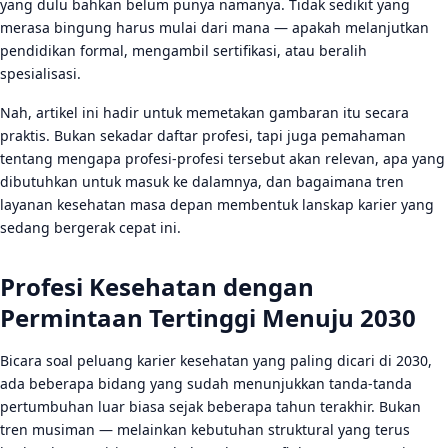
yang dulu bahkan belum punya namanya. Tidak sedikit yang
Apakah semua profesi kesehatan masa depan ini
merasa bingung harus mulai dari mana — apakah melanjutkan
membutuhkan gelar dokter?
pendidikan formal, mengambil sertifikasi, atau beralih
spesialisasi.
Berapa lama waktu yang dibutuhkan untuk berpindah
karier ke bidang kesehatan?
Nah, artikel ini hadir untuk memetakan gambaran itu secara
Apakah peluang karier kesehatan ini tersedia di
praktis. Bukan sekadar daftar profesi, tapi juga pemahaman
Indonesia atau hanya di luar negeri?
tentang mengapa profesi-profesi tersebut akan relevan, apa yang
dibutuhkan untuk masuk ke dalamnya, dan bagaimana tren
layanan kesehatan masa depan membentuk lanskap karier yang
sedang bergerak cepat ini.
Profesi Kesehatan dengan
Permintaan Tertinggi Menuju 2030
Bicara soal peluang karier kesehatan yang paling dicari di 2030,
ada beberapa bidang yang sudah menunjukkan tanda-tanda
pertumbuhan luar biasa sejak beberapa tahun terakhir. Bukan
tren musiman — melainkan kebutuhan struktural yang terus