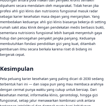
Hubungan antara pola makan dan penyakit kronis semakin
dipahami secara mendalam oleh masyarakat. Tidak heran jika
profesi ahli gizi klinis dan nutrisionis fungsional masuk radar
sebagai karier kesehatan masa depan yang menjanjikan. Yang
membedakan keduanya: ahli gizi klinis biasanya bekerja di setting
rumah sakit atau klinik dengan pendekatan medis berbasis bukti,
sementara nutrisionis fungsional lebih banyak menyentuh gaya
hidup dan pencegahan penyakit jangka panjang. Keduanya
membutuhkan fondasi pendidikan gizi yang kuat, ditambah
pembaruan ilmu secara berkala karena riset di bidang ini
bergerak cepat.
Kesimpulan
Peta peluang karier kesehatan yang paling dicari di 2030 sedang
terbentuk hari ini — dan siapa pun yang mau membaca arahnya
dengan cermat punya waktu yang cukup untuk bersiap. Dari
kesehatan mental, informatika klinis, gerontologi, hingga gizi
fungsional, setiap jalur menawarkan kombinasi unik antara
tantangan intelektual dan dampak nyata bagi kehidupan