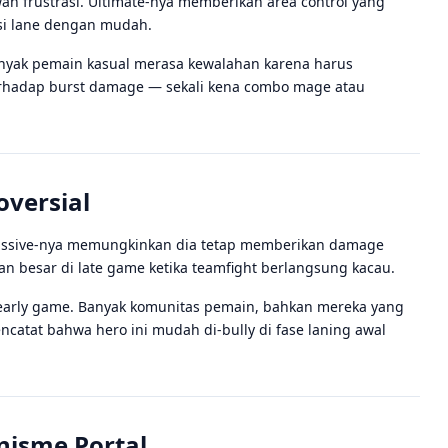
awan frustrasi. Ultimate-nya memberikan area control yang
si lane dengan mudah.
 Banyak pemain kasual merasa kewalahan karena harus
n terhadap burst damage — sekali kena combo mage atau
oversial
Passive-nya memungkinkan dia tetap memberikan damage
an besar di late game ketika teamfight berlangsung kacau.
 early game. Banyak komunitas pemain, bahkan mereka yang
ncatat bahwa hero ini mudah di-bully di fase laning awal
nisme Portal