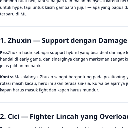
diamond buat beli, tapi sebagian lain malah menyesal karena hero 
untuk hype, tapi untuk kasih gambaran jujur — apa yang bagus d
terbaru di ML.
1. Zhuxin — Support dengan Damag
Pro:
Zhuxin hadir sebagai support hybrid yang bisa deal damage 
handal di early game, dan sinerginya dengan marksman sangat kuat
jelas pilihan menarik.
Kontra:
Masalahnya, Zhuxin sangat bergantung pada positioning y
rotasi masih kacau, hero ini akan terasa sia-sia. Kurva belajar
kapan harus masuk fight dan kapan harus mundur.
2. Cici — Fighter Lincah yang Overloa