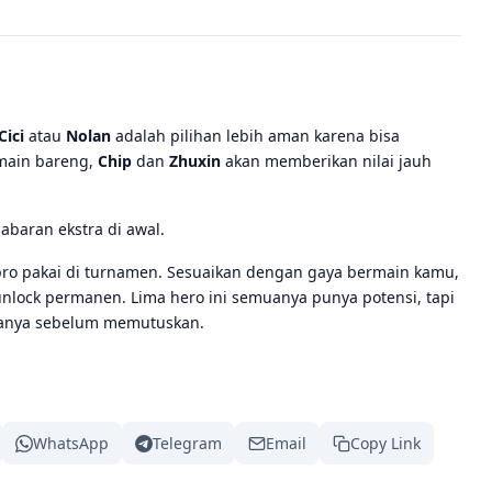
Cici
atau
Nolan
adalah pilihan lebih aman karena bisa
 main bareng,
Chip
dan
Zhuxin
akan memberikan nilai jauh
abaran ekstra di awal.
 pro pakai di turnamen. Sesuaikan dengan gaya bermain kamu,
 unlock permanen. Lima hero ini semuanya punya potensi, tapi
uanya sebelum memutuskan.
WhatsApp
Telegram
Email
Copy Link