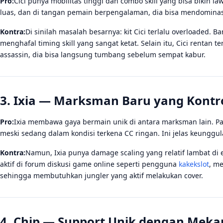
Pro:
Cici punya mobilitas tinggi dan combo skill yang bisa bikin l
luas, dan di tangan pemain berpengalaman, dia bisa mendomina
Kontra:
Di sinilah masalah besarnya: kit Cici terlalu overloaded.
menghafal timing skill yang sangat ketat. Selain itu, Cici renta
assassin, dia bisa langsung tumbang sebelum sempat kabur.
3. Ixia — Marksman Baru yang Kontr
Pro:
Ixia membawa gaya bermain unik di antara marksman lain. 
meski sedang dalam kondisi terkena CC ringan. Ini jelas keunggul
Kontra:
Namun, Ixia punya damage scaling yang relatif lambat di
aktif di forum diskusi game online seperti pengguna
kakekslot
, me
sehingga membutuhkan jungler yang aktif melakukan cover.
4. Chip — Support Unik dengan Meka