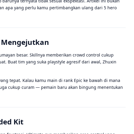
barunya ternyata tidak sesuai ekspektasi. Artikel ini bukan
an apa yang perlu kamu pertimbangkan ulang dari 5 hero
e Mengejutkan
lumayan besar. Skillnya memberikan crowd control cukup
. Buat tim yang suka playstyle agresif dari awal, Zhuxin
ang tepat. Kalau kamu main di rank Epic ke bawah di mana
nya juga cukup curam — pemain baru akan bingung menentukan
ded Kit