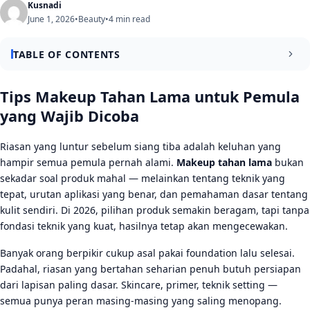
Kusnadi
June 1, 2026
•
Beauty
•
4 min read
TABLE OF CONTENTS
Rahasia Makeup Tahan Lama Dimulai dari Persiapan Kulit
Tips Makeup Tahan Lama untuk Pemula
yang Wajib Dicoba
Skincare Ringan Sebelum Makeup Adalah Kunci
Primer: Langkah Kecil yang Dampaknya Besar
Riasan yang luntur sebelum siang tiba adalah keluhan yang
hampir semua pemula pernah alami.
Makeup tahan lama
bukan
Teknik Aplikasi yang Membuat Riasan Bertahan Lebih Lama
sekadar soal produk mahal — melainkan tentang teknik yang
tepat, urutan aplikasi yang benar, dan pemahaman dasar tentang
Lapisan Tipis Lebih Baik dari Tebal Sekaligus
kulit sendiri. Di 2026, pilihan produk semakin beragam, tapi tanpa
Setting Powder dan Setting Spray adalah Duo Terkuat
fondasi teknik yang kuat, hasilnya tetap akan mengecewakan.
Tips Tambahan agar Riasan Tetap Segar Sepanjang Hari
Banyak orang berpikir cukup asal pakai foundation lalu selesai.
Padahal, riasan yang bertahan seharian penuh butuh persiapan
Kesimpulan
dari lapisan paling dasar. Skincare, primer, teknik setting —
FAQ
semua punya peran masing-masing yang saling menopang.