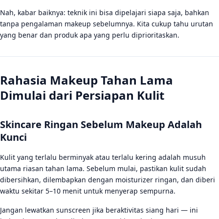
Apa produk makeup yang wajib dimiliki pemula agar
Nah, kabar baiknya: teknik ini bisa dipelajari siapa saja, bahkan
riasan tahan lama?
tanpa pengalaman makeup sebelumnya. Kita cukup tahu urutan
yang benar dan produk apa yang perlu diprioritaskan.
Kenapa makeup saya cepat luntur meskipun sudah
pakai foundation?
Berapa lama makeup tahan lama bisa bertahan di
wajah?
Rahasia Makeup Tahan Lama
Dimulai dari Persiapan Kulit
Skincare Ringan Sebelum Makeup Adalah
Kunci
Kulit yang terlalu berminyak atau terlalu kering adalah musuh
utama riasan tahan lama. Sebelum mulai, pastikan kulit sudah
dibersihkan, dilembapkan dengan moisturizer ringan, dan diberi
waktu sekitar 5–10 menit untuk menyerap sempurna.
Jangan lewatkan sunscreen jika beraktivitas siang hari — ini